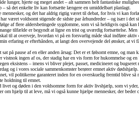
både lunger, hjerte og meget andet – alt sammen helt fantastiske mulighe
– så det enkelte liv kan fortsætte længere en umiddelbart planlagt.
mennesker, og det har aldrig rigtig været til debat, for hvis vi kan forlæn
n har været voldsomt stigende de sidste par århundreder – og især i det s
ølge af flere aldersbetingede sygdomme, som vi så heldigvis også kan he
mange tilfælde er begyndt at ligne en trist og uværdig fortsættelse. Men v
 skal til at overveje, hvordan vi på en forsvarlig måde skal indføre akti
n erfaring er efterhånden, at langt den overvejende del ønsker, at vi få
sat på pause af en eller anden årsag: Det er et følsomt emne, og man ka
r vistnok ingen af os, der stadig har en vis form for hukommelse og en
 eksistens – imens vi bliver plejet, passet, medicineret og bugseret ru
s hverdag og i vores sociale sammenkomster berører emnet aktiv dødshjælp
 vil politikerne garanteret inden for en overskuelig fremtid blive så mod
e holdning til emnet.
 livet og døden i den voldsomme form for aktiv livshjælp, som vi yder, 
r om hjælp til at leve, må vi også kunne hjælpe mennesker, der beder om