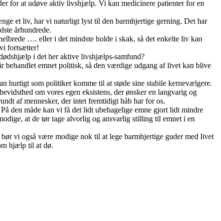
der for at udøve aktiv livshjælp. Vi kan medicinere patienter for en
ge et liv, har vi naturligt lyst til den barmhjertige gerning. Det har
idste århundrede.
lbrede …. eller i det mindste holde i skak, så det enkelte liv kan
i fortsætter!
v dødshjælp i det her aktive livshjælps-samfund?
r behandlet emnet politisk, så den værdige udgang af livet kan blive
n hurtigt som politiker komme til at støde sine stabile kernevælgere.
 bevidsthed om vores egen eksistens, der ønsker en langvarig og
ndt af mennesker, der intet fremtidigt håb har for os.
. På den måde kan vi få det lidt ubehagelige emne gjort lidt mindre
ige, at de tør tage alvorlig og ansvarlig stilling til emnet i en
bør vi også være modige nok til at lege barmhjertige guder med livet
 hjælp til at dø.