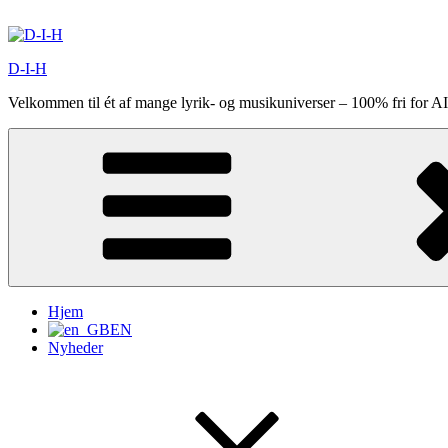
Videre
til
indhold
D-I-H
Velkommen til ét af mange lyrik- og musikuniverser – 100% fri for AI
Hjem
EN
Nyheder