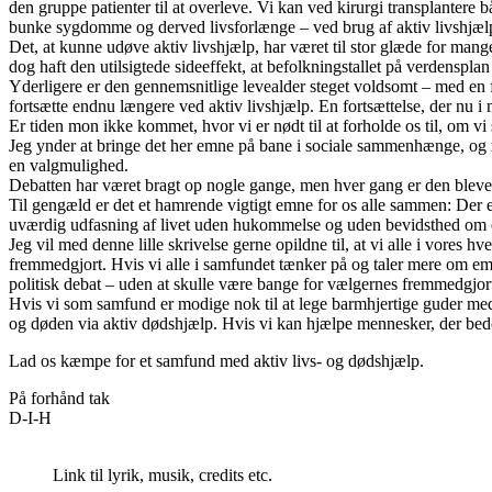
den gruppe patienter til at overleve. Vi kan ved kirurgi transplantere 
bunke sygdomme og derved livsforlænge – ved brug af aktiv livshjælp 
Det, at kunne udøve aktiv livshjælp, har været til stor glæde for mange 
dog haft den utilsigtede sideeffekt, at befolkningstallet på verdenspla
Yderligere er den gennemsnitlige levealder steget voldsomt – med en f
fortsætte endnu længere ved aktiv livshjælp. En fortsættelse, der nu i 
Er tiden mon ikke kommet, hvor vi er nødt til at forholde os til, om vi
Jeg ynder at bringe det her emne på bane i sociale sammenhænge, og mi
en valgmulighed.
Debatten har været bragt op nogle gange, men hver gang er den blevet 
Til gengæld er det et hamrende vigtigt emne for os alle sammen: Der e
uværdig udfasning af livet uden hukommelse og uden bevidsthed om egen
Jeg vil med denne lille skrivelse gerne opildne til, at vi alle i vore
fremmedgjort. Hvis vi alle i samfundet tænker på og taler mere om emnet,
politisk debat – uden at skulle være bange for vælgernes fremmedgjort
Hvis vi som samfund er modige nok til at lege barmhjertige guder med
og døden via aktiv dødshjælp. Hvis vi kan hjælpe mennesker, der bede
Lad os kæmpe for et samfund med aktiv livs- og dødshjælp.
På forhånd tak
D-I-H
Link til lyrik, musik, credits etc.